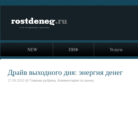
rostdeneg.ru
блог владимира горбунова
NEW
ПИФ
Услуги
Драйв выходного дня: энергия денег
27.06.2010 @
Главная рубрика
,
Комментарии по рынку