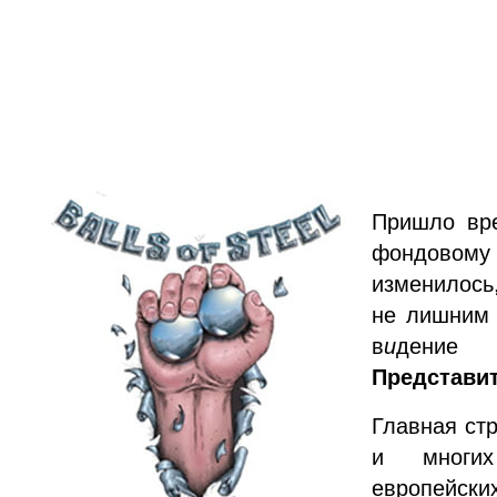
Пришло вре
фондовому
изменилось
не лишним 
в
и
дение
Представит
Главная ст
и многи
европейски