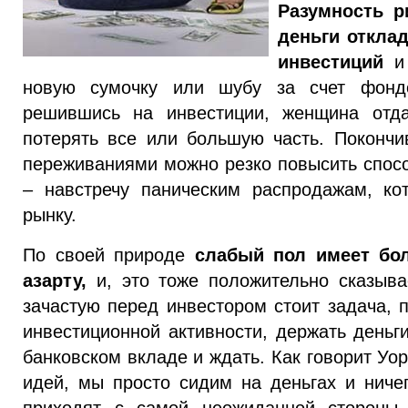
Разумность р
деньги откла
инвестиций
и 
новую сумочку или шубу за счет фондо
решившись на инвестиции, женщина отда
потерять все или большую часть. Поконч
переживаниями можно резко повысить спосо
– навстречу паническим распродажам, к
рынку.
По своей природе
слабый пол имеет бо
азарту,
и, это тоже положительно сказыва
зачастую перед инвестором стоит задача, 
инвестиционной активности, держать деньг
банковском вкладе и ждать. Как говорит Уо
идей, мы просто сидим на деньгах и ниче
приходят с самой неожиданной стороны