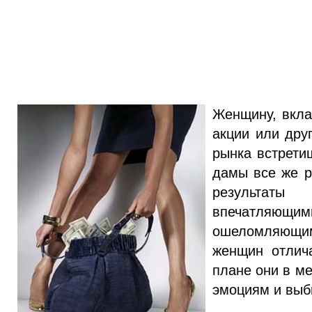
Женщину, вкл
акции или дру
рынка встретиш
дамы все же р
результаты
впечатляющ
ошеломляющими
женщин отлича
плане они в м
эмоциям и выб