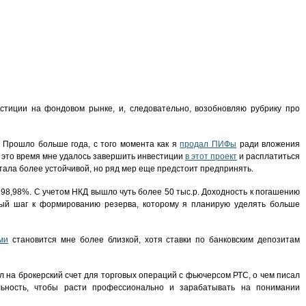
стиции на фондовом рынке, и, следовательно, возобновляю рубрику про
. Прошло больше года, с того момента как я
продал ПИФы
ради вложения
 это время мне удалось завершить инвестиции
в этот проект
и расплатиться
ала более устойчивой, но ряд мер еще предстоит предпринять.
 98,98%. С учетом НКД вышло чуть более 50 тыс.р. Доходность к погашению
рвый шаг к формированию резерва, которому я планирую уделять больше
ми
становится мне более близкой, хотя ставки по банковским депозитам
ил на брокерский счет для торговых операций с фьючерсом РТС, о чем писал
льность, чтобы расти профессионально и зарабатывать на понимании