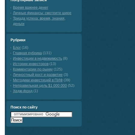
Популярные записи
Время важнее денег
Личные финансы: смотрите шире
Триада успеха: время, знания,
деньги
Рубрики
Блог
(16)
Главная рубрика
(131)
Инвестиции в недвижимость
(8)
Истории инвесторов
(13)
Комментарии по рынку
(125)
Личностный рост и развитие
(3)
Методики инвестиций в ПИФ
(39)
Неправильная цель $1 000 000
(52)
Хедж-фонд
(1)
Поиск по сайту