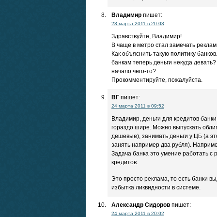
Владимир
пишет:
23 марта 2011 в 20:03
Здравствуйте, Владимир!
В чаще в метро стал замечать реклам
Как объяснить такую политику банков.
банкам теперь деньги некуда девать?
начало чего-то?
Прокомментируйте, пожалуйста.
ВГ
пишет:
24 марта 2011 в 09:52
Владимир, деньги для кредитов банки
гораздо шире. Можно выпускать облига
дешевые), занимать деньги у ЦБ (а эт
занять например два рубля). Наприме
Задача банка это умение работать с 
кредитов.
Это просто реклама, то есть банки в
избытка ликвидности в системе.
Александр Сидоров
пишет:
24 марта 2011 в 20:02