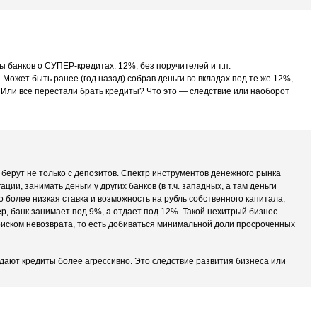
ы банков о СУПЕР-кредитах: 12%, без поручителей и т.п.
 Может быть ранее (год назад) собрав деньги во вкладах под те же 12%,
 Или все перестали брать кредиты? Что это — следствие или наоборот
 берут не только с депозитов. Спектр инструментов денежного рынка
ции, занимать деньги у других банков (в т.ч. западных, а там деньги
о более низкая ставка и возможность на рубль собственного капитала,
р, банк занимает под 9%, а отдает под 12%. Такой нехитрый бизнес.
риском невозврата, то есть добиваться минимальной доли просроченных
ыдают кредиты более агрессивно. Это следствие развития бизнеса или