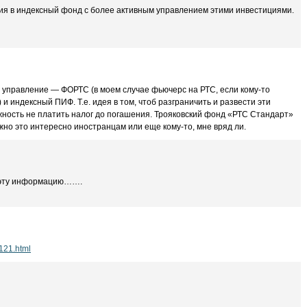
ия в индексный фонд с более активным управлением этими инвестициями.
й управление — ФОРТС (в моем случае фьючерс на РТС, если кому-то
и индексный ПИФ. Т.е. идея в том, чтоб разграничить и развести эти
ность не платить налог до погашения. Трояковский фонд «РТС Стандарт»
ожно это интересно иностранцам или еще кому-то, мне вряд ли.
е эту информацию…….
9121.html