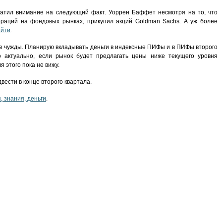
ратил внимание на следующий факт. Уоррен Баффет несмотря на то, что
ераций на фондовых рынках, прикупил акций Goldman Sachs. А уж более
айти
.
е чужды. Планирую вкладывать деньги в индексные ПИФы и в ПИФы второго
 актуально, если рынок будет предлагать цены ниже текущего уровня
 этого пока не вижу.
вести в конце второго квартала.
, знания, деньги
.