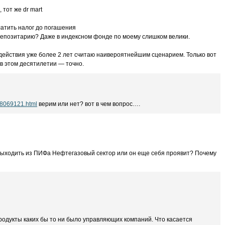
 тот же dr mart
атить налог до погашения
епозитарию? Даже в индексном фонде по моему слишком велики.
 действия уже более 2 лет считаю наивероятнейшим сценарием. Только вот
 в этом десятилетии — точно.
008069121.html
верим или нет? вот в чем вопрос….
выходить из ПИФа Нефтегазовый сектор или он еще себя проявит? Почему
родукты каких бы то ни было управляющих компаний. Что касается