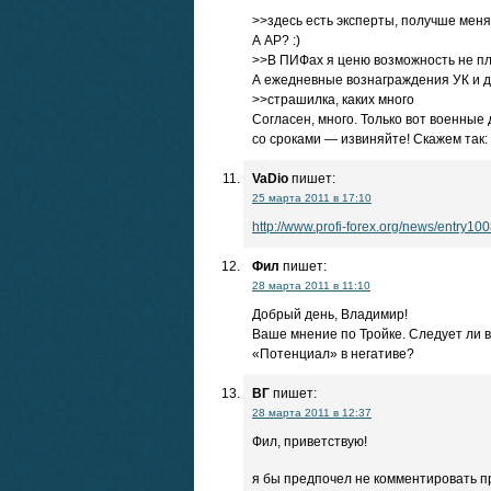
>>здесь есть эксперты, получше меня,
А АР? :)
>>В ПИФах я ценю возможность не пл
А ежедневные вознаграждения УК и д
>>страшилка, каких много
Согласен, много. Только вот военные
со сроками — извиняйте! Скажем так:
VaDio
пишет:
25 марта 2011 в 17:10
http://www.profi-forex.org/news/entry1
Фил
пишет:
28 марта 2011 в 11:10
Добрый день, Владимир!
Ваше мнение по Тройке. Следует ли 
«Потенциал» в негативе?
ВГ
пишет:
28 марта 2011 в 12:37
Фил, приветствую!
я бы предпочел не комментировать п