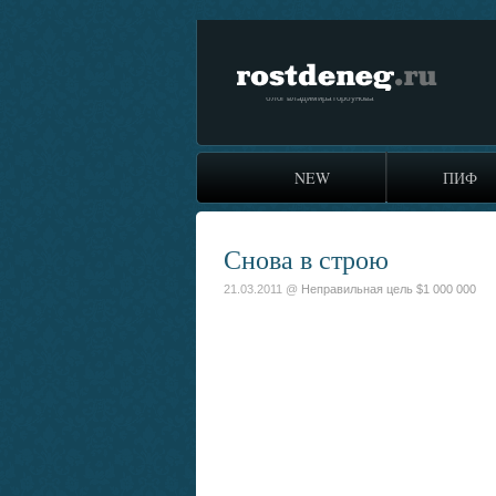
rostdeneg.ru
блог владимира горбунова
NEW
ПИФ
Снова в строю
21.03.2011 @
Неправильная цель $1 000 000