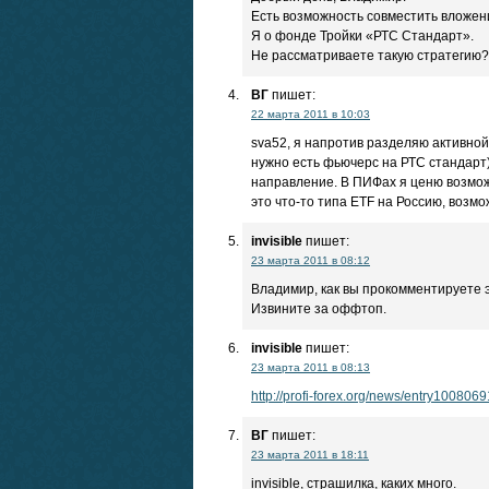
Есть возможность совместить вложен
Я о фонде Тройки «РТС Стандарт».
Не рассматриваете такую стратегию?
ВГ
пишет:
22 марта 2011 в 10:03
sva52, я напротив разделяю активно
нужно есть фьючерс на РТС стандарт) 
направление. В ПИФах я ценю возмож
это что-то типа ETF на Россию, возм
invisible
пишет:
23 марта 2011 в 08:12
Владимир, как вы прокомментирует
Извините за оффтоп.
invisible
пишет:
23 марта 2011 в 08:13
http://profi-forex.org/news/entry100806
ВГ
пишет:
23 марта 2011 в 18:11
invisible, страшилка, каких много.