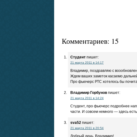
Комментариев: 15
Студент
пишет:
21 марта 2011 в 14:17
Владимир, поздравляю с возобновлен
Ждем ваших заметок касаемо дальне
Про фьючерс РТС хотелось бы почит
Владимир Горбунов
пишет:
21 марта 2011 в 14:24
Студент, про фьючерс подробнее нап
части. И совсем немного — здесь есть
sva52
пишет:
21 марта 2011 в 20:54
Добрый день, Владимир!