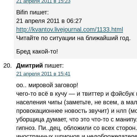
21 апреля 2011 в 15:23
Bifin пишет:
21 апреля 2011 в 06:27
http://kvantov.livejournal.com/1133.html
Читайте по ситуации на ближайший год.
Бред какой-то!
Дмитрий
пишет:
21 апреля 2011 в 15:41
оо.. мировой заговор!
чего-то всё в кучу — и твиттер и фэйсбу
населения чипы (заметьте, не всем, а м
провокационнее новость звучит) и нлп (м
уборщица думает, что это что-то с манип
гипноз. Пи..дец, обложили со всех сторон
иностранных шпионов и недоброжелателей