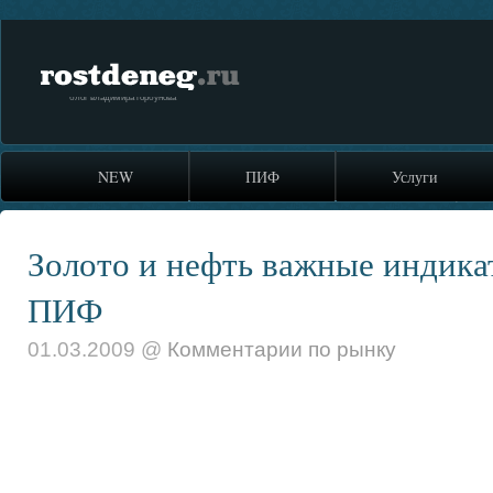
rostdeneg.ru
блог владимира горбунова
NEW
ПИФ
Услуги
Золото и нефть важные индика
ПИФ
01.03.2009 @
Комментарии по рынку