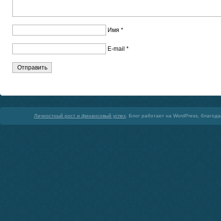
Имя
*
E-mail
*
Личностный рост и финансовый успех
. Блог работает на WordPress, благод