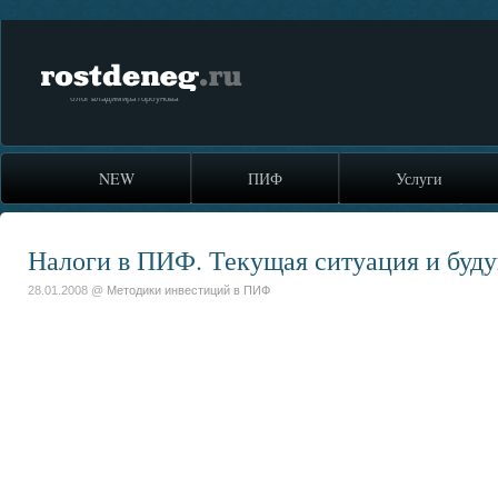
rostdeneg.ru
блог владимира горбунова
NEW
ПИФ
Услуги
Налоги в ПИФ. Текущая ситуация и буд
28.01.2008 @
Методики инвестиций в ПИФ