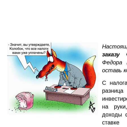
Насто
заказу
Федора 
оставь 
С налог
разни
инвестир
на руки
доходы 
ставк