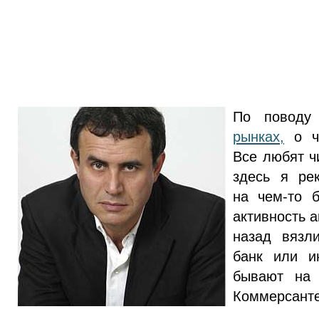
По повод
рынках,
о че
Все любят ч
здесь я ре
на чем-то б
активность а
назад вязл
банк или и
бывают на 
Коммерсанте