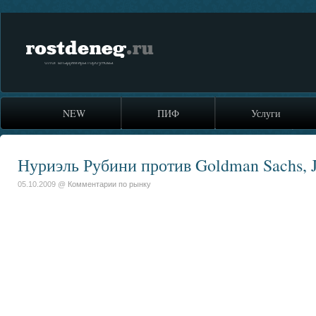
rostdeneg.ru
блог владимира горбунова
NEW
ПИФ
Услуги
Нуриэль Рубини против Goldman Sachs, 
05.10.2009 @
Комментарии по рынку