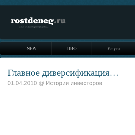
rostdeneg.ru
блог владимира горбунова
NEW
ПИФ
Услуги
Главное диверсификация…
01.04.2010 @
Истории инвесторов