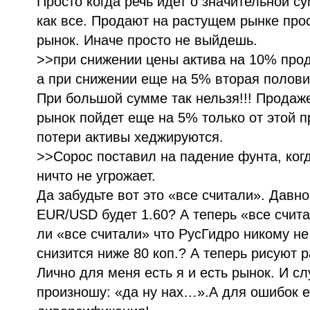
Просто когда речь идет о значительной с
как все. Продают на растущем рынке прос
рынок. Иначе просто не выйдешь.
>>при снижении цены актива на 10% про
а при снижении еще на 5% вторая полови
При большой сумме так нельзя!!! Прода
рынок пойдет еще на 5% только от этой п
потери активы хеджируются.
>>Сорос поставил на падение фунта, когд
ничто не угрожает.
Да забудьте вот это «все считали». Давно
EUR/USD будет 1.60? А теперь «все счита
ли «все считали» что РусГидро никому не
снизится ниже 80 коп.? А теперь рисуют
Лично для меня есть я и есть рынок. И с
произношу: «да ну нах…».А для ошибок ес