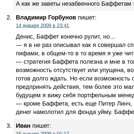
А как же заветы незабвенного Баффетам »
Владимир Горбунов
пишет:
14 января 2009 в 23:41
Денис, Баффет конечно рулит, но…
— я в не раз описывал как я совершал с
пифами, в общем-то в то время я уже чи
— стратегия Баффета полезна и мне в то
возможность отсутствует или упущена, во
готов долго ждать. Но если возможность 
предпринять действия, тем более это мал
будущем я вижу себя портфельным менед
— кроме Баффета, есть еще Питер Линч, к
денег намолотил для фонда уйму. Баффет
Иван
пишет:
15 января 2009 в 01:17