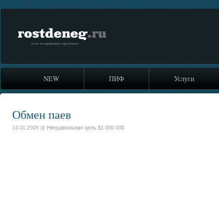
rostdeneg.ru
блог владимира горбунова
NEW
ПИФ
Услуги
Обмен паев
14.01.2009 @
Неправильная цель $1 000 000