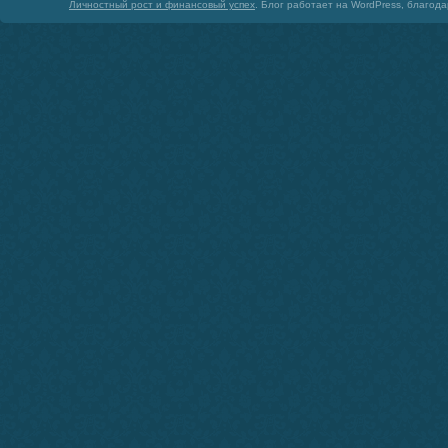
Личностный рост и финансовый успех
. Блог работает на WordPress, благод