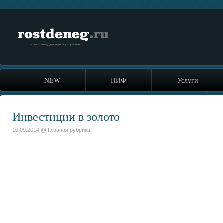
rostdeneg.ru
блог владимира горбунова
NEW
ПИФ
Услуги
Инвестиции в золото
10.09.2014 @
Главная рубрика