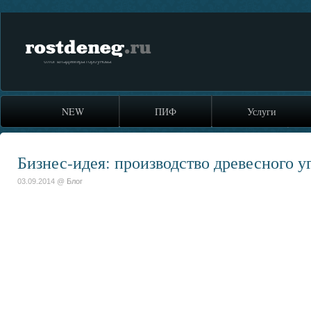
rostdeneg.ru
блог владимира горбунова
NEW
ПИФ
Услуги
Бизнес-идея: производство древесного у
03.09.2014 @
Блог