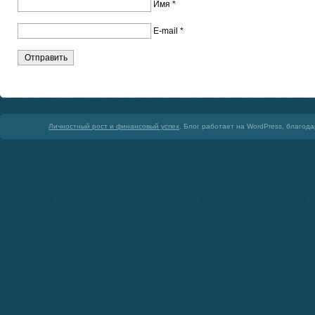
Имя
*
E-mail
*
Личностный рост и финансовый успех
. Блог работает на WordPress, благод